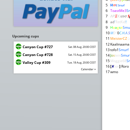
5
H
YP
E Smurf
6
ToastMe3
S
7
ΛΡ
Ξ
Χ
.
иэσ
S
8
ad
'
ŦαtƘiđ
!
9
H
a
a
g
s
e
Smu
10
M
D''
0
C
.
H
.
A
.
S
Upcoming cups
11
MeisterCZ
12
Kaalinaama
Canyon Cup #727
Sat. 08 Aug. 20:00 CEST
13
tofo1
Smurf
Canyon Cup #728
Sat. 15 Aug. 20:00 CEST
14
J
o
s
tein
Smur
15
Moggie68
S
Valley Cup #309
Tue. 18 Aug. 20:00 CEST
16
[
✘
ion
]
Roro
Calendar »
17
wmo