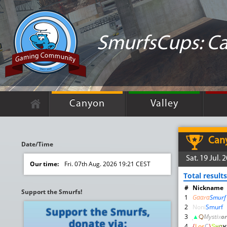
SmurfsCups: C
Canyon
Valley
Can
Date/Time
Sat. 19 Jul.
Our time:
Fri. 07th Aug. 2026 19:21 CEST
Total results
#
Nickname
Support the Smurfs!
1
Gααrα
Smurf
2
Noni
Smurf
3
▲
़़
Mysti
x
or
4
{
Los
C
}
Ş
н
α
א